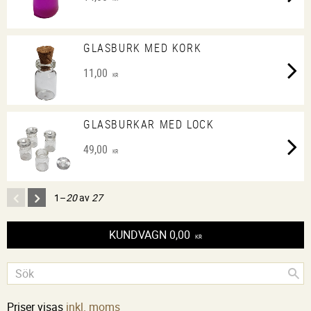
GLASBURK MED KORK
11,00
KR
GLASBURKAR MED LOCK
49,00
KR
1–
20
av
27
KUNDVAGN
0,00
KR
Priser visas
inkl. moms