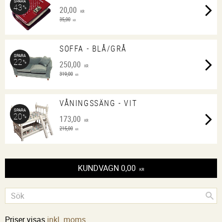
SPARA
43
%
20,00
KR
35,00
KR
SOFFA - BLÅ/GRÅ
SPARA
22
%
250,00
KR
319,00
KR
VÅNINGSSÄNG - VIT
SPARA
20
%
173,00
KR
215,00
KR
KUNDVAGN
0,00
KR
Priser visas
inkl. moms