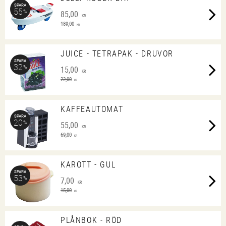
SPARA
55
%
85,00
KR
189,00
KR
JUICE - TETRAPAK - DRUVOR
SPARA
32
%
15,00
KR
22,00
KR
KAFFEAUTOMAT
SPARA
20
%
55,00
KR
69,00
KR
KAROTT - GUL
SPARA
53
%
7,00
KR
15,00
KR
PLÅNBOK - RÖD