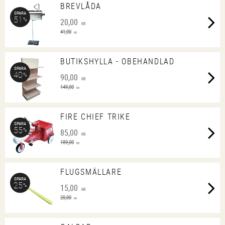
BREVLÅDA
SPARA
51
%
20,00
KR
41,00
KR
BUTIKSHYLLA - OBEHANDLAD
SPARA
40
%
90,00
KR
149,00
KR
FIRE CHIEF TRIKE
SPARA
55
%
85,00
KR
189,00
KR
FLUGSMÄLLARE
SPARA
25
%
15,00
KR
20,00
KR