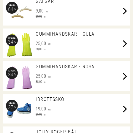
GALGAR
SPARA
64
%
9,00
KR
25,00
KR
GUMMIHANDSKAR - GULA
SPARA
34
%
25,00
KR
38,00
KR
GUMMIHANDSKAR - ROSA
SPARA
34
%
25,00
KR
38,00
KR
IDROTTSSKO
SPARA
27
%
19,00
KR
26,00
KR
JOLLY ROGER BÅT