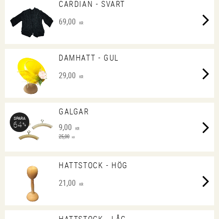
CARDIAN - SVART
69,00
KR
DAMHATT - GUL
29,00
KR
GALGAR
SPARA
64
%
9,00
KR
25,00
KR
HATTSTOCK - HÖG
21,00
KR