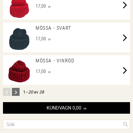
17,00
KR
MÖSSA - SVART
17,00
KR
MÖSSA - VINRÖD
17,00
KR
1–
20
av
28
KUNDVAGN
0,00
KR