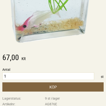
67,00
KR
Antal
st
KÖP
Lagerstatus
9 st i lager
Artikelnr
AG876E