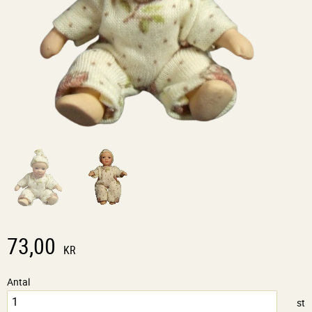
73,00
KR
Antal
st