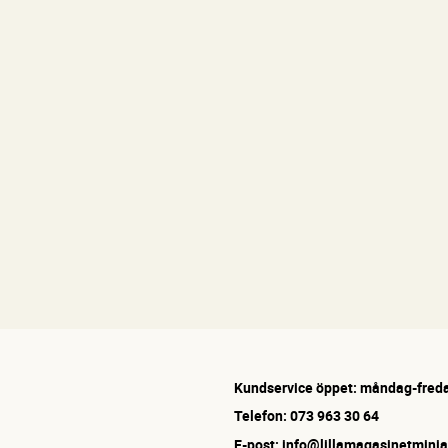
Kundservice öppet: måndag-freda
Telefon: 073 963 30 64
E-post: info@lillamagasinetminia