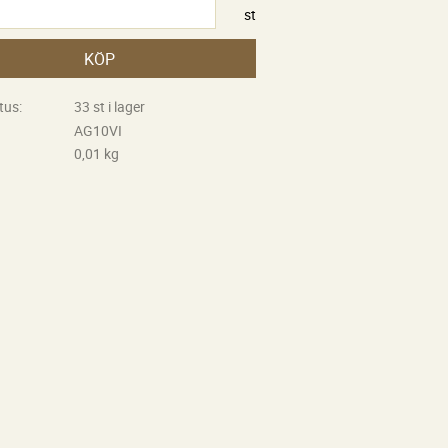
st
KÖP
tus
33 st i lager
AG10VI
0,01 kg