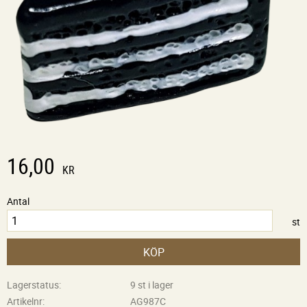
16,00
KR
Antal
st
KÖP
Lagerstatus
9 st i lager
Artikelnr
AG987C