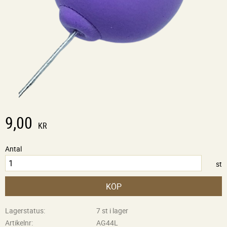
9,00
KR
Antal
st
KÖP
Lagerstatus
7 st i lager
Artikelnr
AG44L