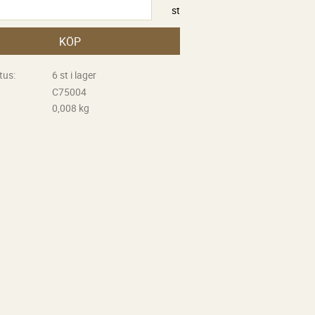
st
KÖP
tus
6 st i lager
C75004
0,008 kg