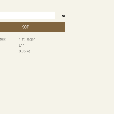
st
KÖP
tus
1 st i lager
E11
0,05 kg