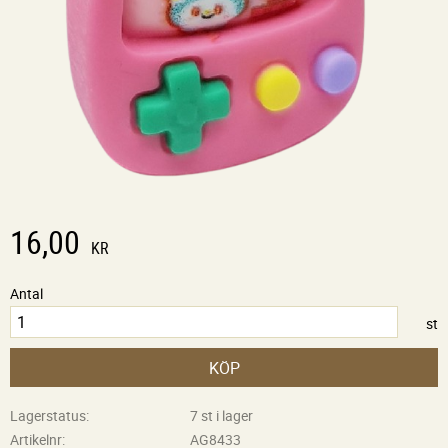
16,00
KR
Antal
st
KÖP
Lagerstatus
7 st i lager
Artikelnr
AG8433