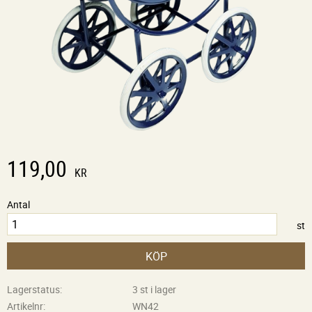
119,00
KR
Antal
st
KÖP
Lagerstatus
3 st i lager
Artikelnr
WN42