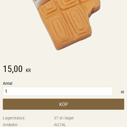
15,00
KR
Antal
st
KÖP
Lagerstatus
37 st i lager
Artikelnr
AG74L