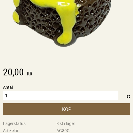
20,00
KR
Antal
st
KÖP
Lagerstatus
8 st i lager
Artikelnr
AG89C