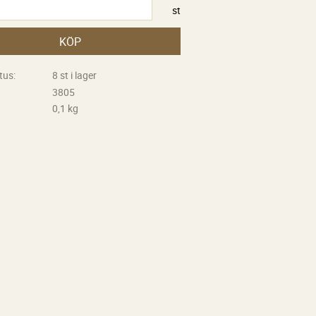
st
KÖP
tus
8 st i lager
3805
0,1 kg