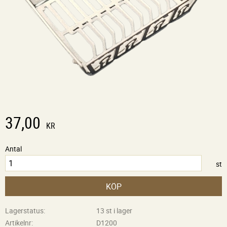
37,00
KR
Antal
st
KÖP
Lagerstatus
13 st i lager
Artikelnr
D1200