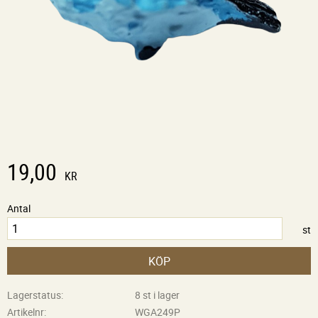
19,00
KR
Antal
st
KÖP
Lagerstatus
8 st i lager
Artikelnr
WGA249P