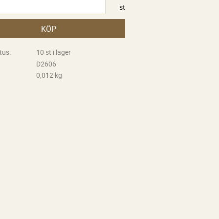
st
KÖP
tus
10 st i lager
D2606
0,012 kg