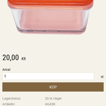
20,00
KR
Antal
st
KÖP
Lagerstatus
20 st i lager
Artikelnr
AG43K