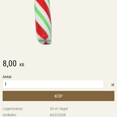
8,00
KR
Antal
st
KÖP
Lagerstatus
30 st i lager
Artikelnr
AG233GR