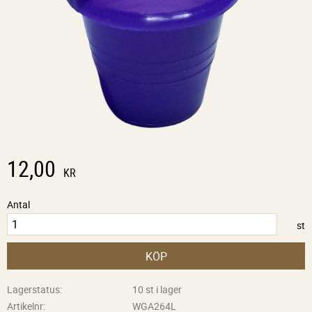
12,00
KR
Antal
st
KÖP
Lagerstatus
10 st i lager
Artikelnr
WGA264L