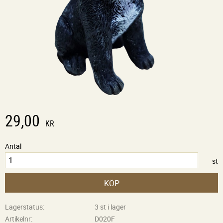
29,00
KR
Antal
st
KÖP
Lagerstatus
3 st i lager
Artikelnr
D020F