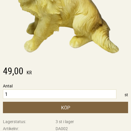
49,00
KR
Antal
st
KÖP
Lagerstatus
3 st i lager
Artikelnr
DA002