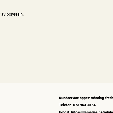
 av polyresin.
Kundservice öppet: måndag-freda
Telefon: 073 963 30 64
E-post: info@lillamagasinetminia