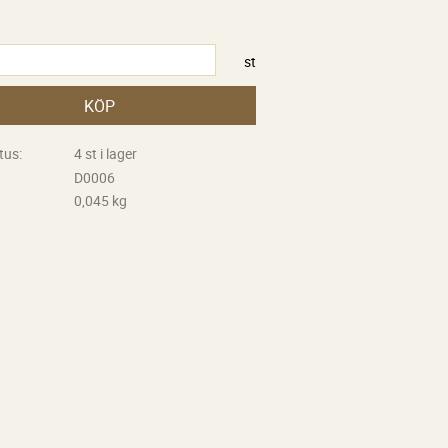
st
KÖP
tus
4 st i lager
D0006
0,045 kg