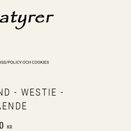
OSS/POLICY OCH COOKIES
D - WESTIE -
ÅENDE
0
KR