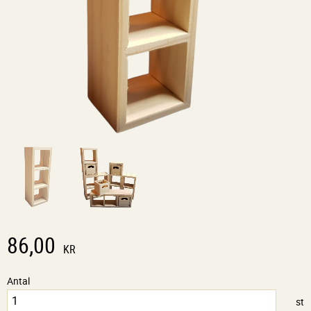
86,00
KR
Antal
st