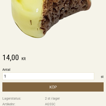
14,00
KR
Antal
st
KÖP
Lagerstatus
2 st i lager
Artikelnr
AG55C