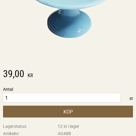
39,00
KR
Antal
st
KÖP
Lagerstatus
12 st i lager
Artikelnr
AG48B