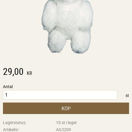
29,00
KR
Antal
st
KÖP
Lagerstatus
10 st i lager
Artikelnr
AG3209