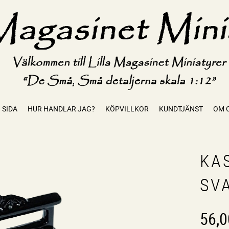
 SIDA
HUR HANDLAR JAG?
KÖPVILLKOR
KUNDTJÄNST
OM 
KA
SV
56,0