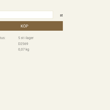
st
KÖP
tus
5 st i lager
D2569
0,07 kg