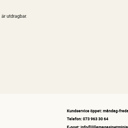
 är utdragbar.
Kundservice öppet: måndag-freda
Telefon: 073 963 30 64
E-post: info@lillamagasinetminia