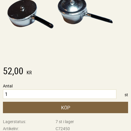
52,00
KR
Antal
st
KÖP
Lagerstatus
7 st i lager
Artikelnr
C72450