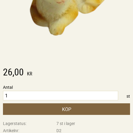
26,00
KR
Antal
st
KÖP
Lagerstatus
7 st i lager
Artikelnr
D2