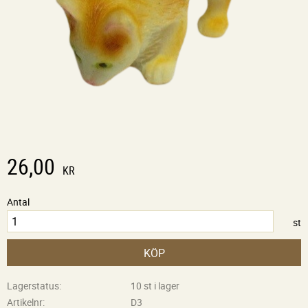
26,00
KR
Antal
st
KÖP
Lagerstatus
10 st i lager
Artikelnr
D3