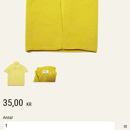
35,00
KR
Antal
st