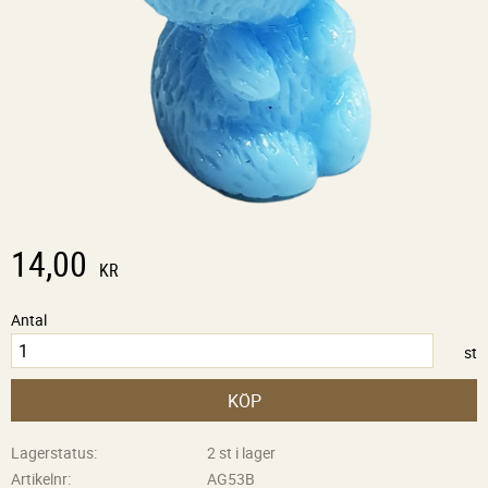
14,00
KR
Antal
st
KÖP
Lagerstatus
2 st i lager
Artikelnr
AG53B