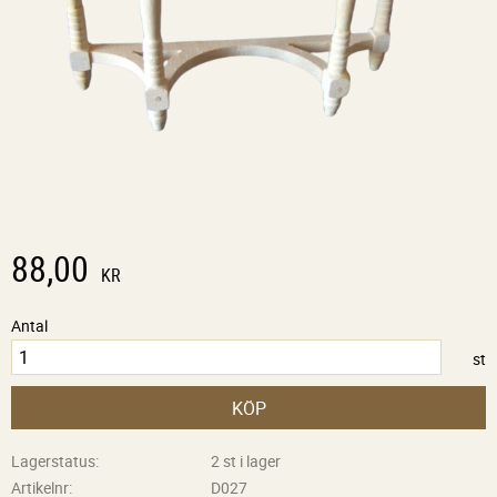
88,00
KR
Antal
st
KÖP
Lagerstatus
2 st i lager
Artikelnr
D027