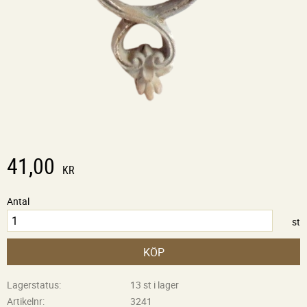
41,00
KR
Antal
st
KÖP
Lagerstatus
13 st i lager
Artikelnr
3241