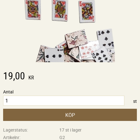
19,00
KR
Antal
st
KÖP
Lagerstatus
17 st i lager
Artikelnr
G2