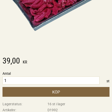
39,00
KR
Antal
st
KÖP
Lagerstatus
16 st i lager
Artikelnr
D1992