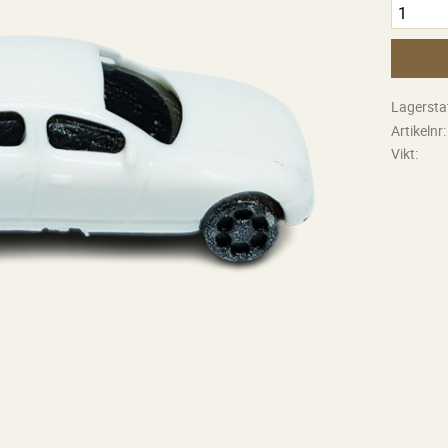
Lagersta
Artikelnr
Vikt