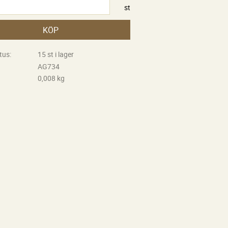
st
KÖP
tus
15 st i lager
AG734
0,008 kg