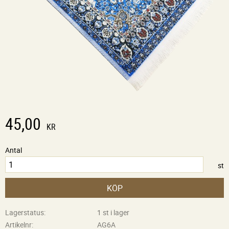
45,00
KR
Antal
st
KÖP
Lagerstatus
1 st i lager
Artikelnr
AG6A