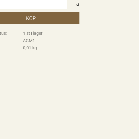
st
KÖP
tus
1 st i lager
AGM1
0,01 kg