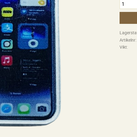
Lagersta
Artikelnr
Vikt