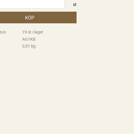
st
KÖP
tus
19 st i lager
AG1KB
0,01 kg