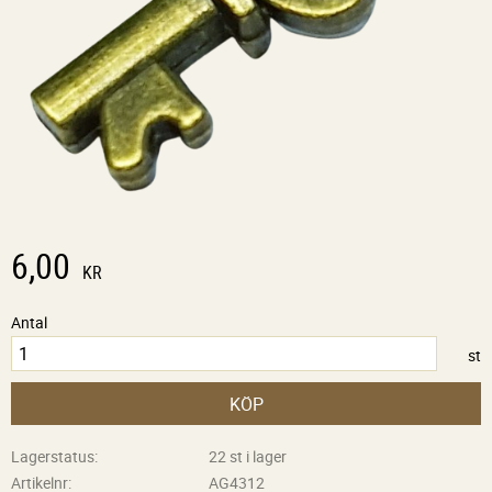
6,00
KR
Antal
st
KÖP
Lagerstatus
22 st i lager
Artikelnr
AG4312