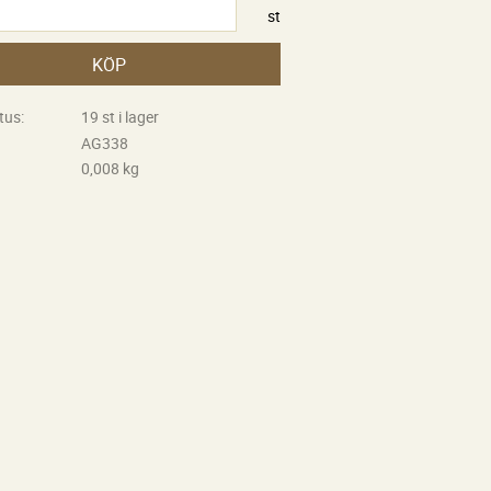
st
KÖP
tus
19 st i lager
AG338
0,008 kg