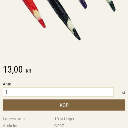
13,00
KR
Antal
st
KÖP
Lagerstatus
10 st i lager
Artikelnr
G207