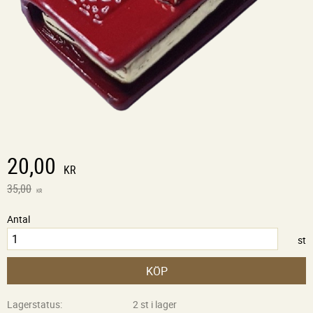
Nedsatt pris:
20,00
KR
Ordinarie pris:
35,00
KR
Antal
st
KÖP
Lagerstatus
2 st i lager