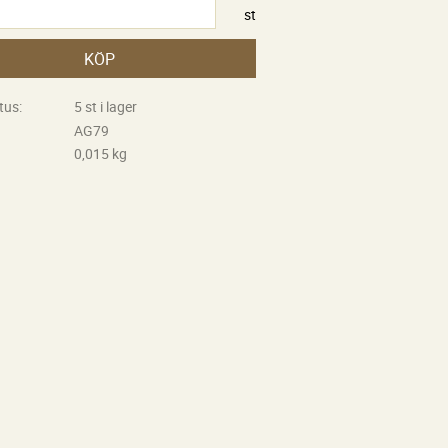
st
KÖP
tus
5 st i lager
AG79
0,015 kg