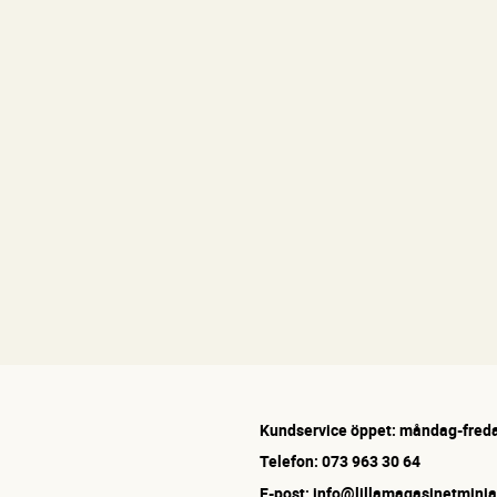
Kundservice öppet: måndag-freda
Telefon: 073 963 30 64
E-post: info@lillamagasinetminia