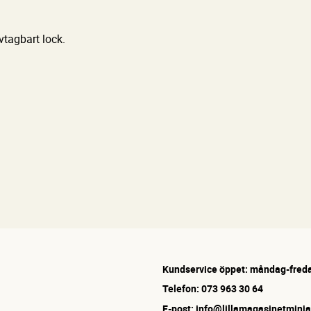
tagbart lock.
Kundservice öppet: måndag-freda
Telefon: 073 963 30 64
E-post: info@lillamagasinetminia