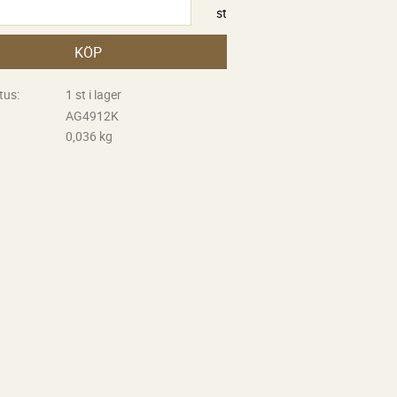
st
KÖP
tus
1 st i lager
AG4912K
0,036 kg