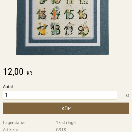
12,00
KR
Antal
st
KÖP
Lagerstatus
15 st i lager
Artikelnr
G91S