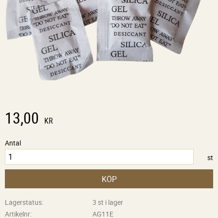
13,00
KR
Antal
st
KÖP
Lagerstatus
3 st i lager
Artikelnr
AG11E